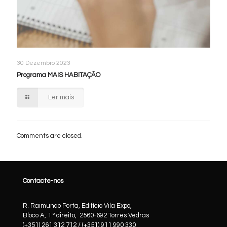
30 Dezembro 2023
Programa MAIS HABITAÇÃO
Ler mais
Comments are closed.
Contacte-nos
R. Raimundo Porta, Edifício Vila Expo,
Bloco A, 1.º direito, 2560-692 Torres Vedras
(+351) 261 312 712 / (+351) 911 990 330