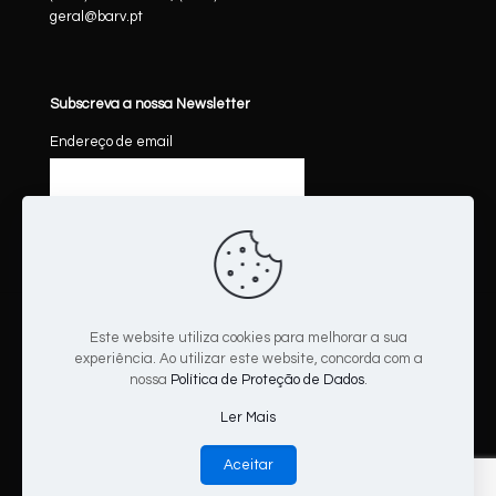
geral@barv.pt
Subscreva a nossa Newsletter
Endereço de email
Este website utiliza cookies para melhorar a sua
experiência. Ao utilizar este website, concorda com a
nossa
Política de Proteção de Dados
.
© 2025 BARV Sociedade de Advogados, S.P, R.L. All Rights
Reserved.
Ler Mais
Powered by
CaravelaMorph
Aceitar